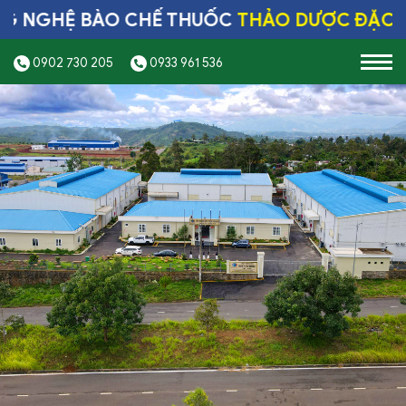
HỆ BÀO CHẾ THUỐC
THẢO DƯỢC ĐẶC TRỊ 
0902 730 205
0933 961 536