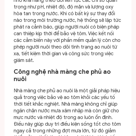
nhờ khả năng theo dõi liên tục các chỉ số quan
trọng như pH, nhiệt độ, độ mặn và lượng oxy
hòa tan trong nước. Khi có bất kỳ sự thay đổi
nào trong môi trường nước, hệ thống sẽ lập tức
phát ra cảnh báo, giúp người nuôi có biện pháp
can thiệp kịp thời để bảo vệ tôm. Việc kết nối
các cảm biến này với phần mềm quản lý còn cho
phép người nuôi theo dõi tình trạng ao nuôi từ
xa, tiết kiệm thời gian và công sức trong việc
giám sát.
Công nghệ nhà màng che phủ ao
nuôi
Nhà màng che phủ ao nuôi là một giải pháp hiệu
quả trong việc bảo vệ ao tôm khỏi các yếu tố
thời tiết khắc nghiệt. Nhà màng không chỉ giúp
ngăn chặn nước mưa xâm nhập mà còn giữ cho
mực nước và nhiệt độ trong ao luôn ổn định.
Điều này giúp duy trì điều kiện sống tốt cho tôm
ngay cả trong những đợt mưa lớn, từ đó giảm