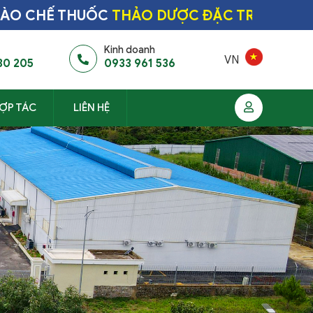
CHẾ THUỐC
THẢO DƯỢC ĐẶC TRỊ HÀNG ĐẦU
Kinh doanh
VN
30 205
0933 961 536
ỢP TÁC
LIÊN HỆ