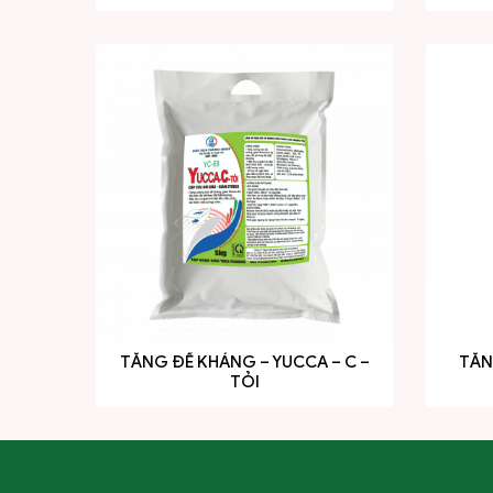
TĂNG ĐỀ KHÁNG – YUCCA – C –
TĂN
TỎI