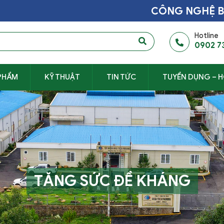
CÔNG NGHỆ BÀO 
Hotline
0902 7
PHẨM
KỸ THUẬT
TIN TỨC
TUYỂN DỤNG – H
TĂNG SỨC ĐỀ KHÁNG