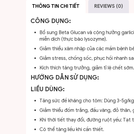
THÔNG TIN CHI TIẾT
REVIEWS (0)
CÔNG DỤNG:
Bổ sung Beta Glucan và cộng hưởng garlici
miễn dịch (thực bào lysozyme).
Giảm thiểu xâm nhập của các mầm bệnh bên 
Giảm stress, chống sốc, phục hồi nhanh sa
Kích thích tăng trưởng, giảm tỉ lệ chết sớm
HƯỚNG DẪN SỬ DỤNG:
LIỀU DÙNG:
Tăng sức đề kháng cho tôm: Dùng 3-5g/kg t
Giảm thiểu đốm trắng, đầu vàng, đỏ thân, 
Khi thời tiết thay đổi, đường ruột yếu: Tạt
Có thể tăng liều khi cần thiết.