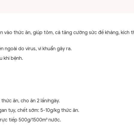
n vào thức ăn, giúp tôm, cá tăng cường sức đề kháng, kích t
ngoài do virus, vi khuẩn gây ra.
u khi bệnh.
.
hức ăn, cho ăn 2 lần/ngày.
gan tụy, chết sớm: 5-10g/kg thức ăn.
 trực tiếp 500g/1500m³ nước.