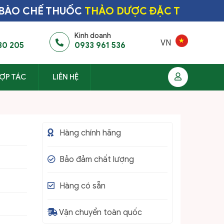
 CHẾ THUỐC
THẢO DƯỢC ĐẶC TRỊ HÀNG ĐẦ
Kinh doanh
VN
30 205
0933 961 536
ỢP TÁC
LIÊN HỆ
Hàng chính hãng
HẤP THU KHÍ ĐỘC (Cấp cứu tôm
nổi đầu)_YUCCA US GEN
Bảo đảm chất lượng
Hàng có sẵn
Vận chuyển toàn quốc