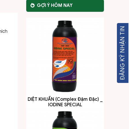
GỢI Ý HÔM NAY
DIỆT KHUẨN (Complex Đậm Đặc) _
IODINE SPECIAL
ĐĂNG KÝ NHẬN TIN
hích
CAO TỎI ĐEN – GALIC HERBALS
GOLD