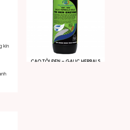
g kín
KHOÁNG CHO ĂN – CANPHORUS
KHOÁNG TRỨNG
ành