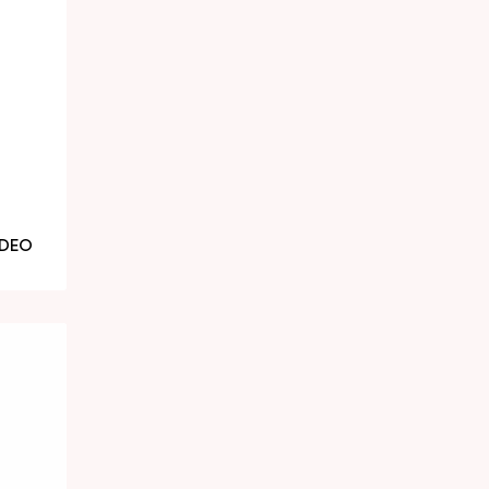
DIỆT NẤM _ BRON HERBS FUNGI
-DEO
CHUYÊN RUỘT TÔM – BIG GUT
ZYME