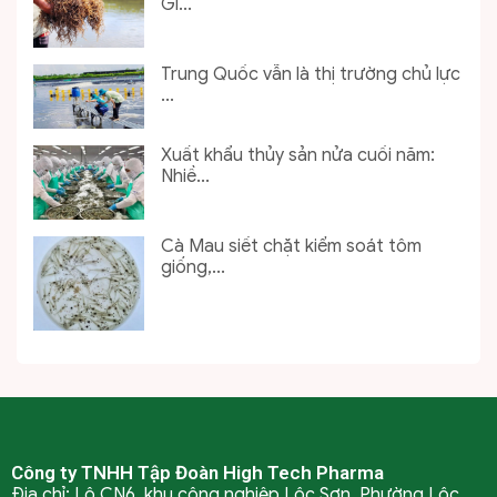
Gi...
Trung Quốc vẫn là thị trường chủ lực
...
Xuất khẩu thủy sản nửa cuối năm:
Nhiề...
Cà Mau siết chặt kiểm soát tôm
giống,...
Công ty TNHH Tập Đoàn High Tech Pharma
Địa chỉ: Lô CN6, khu công nghiệp Lộc Sơn, Phường Lộc