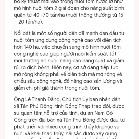
bộ kỹ thuật mới vào trong nuôi tôm nước lợ như
mô hình nuôi tôm 2 giai đoạn cho năng suất bình
quân từ 40 -70 tấn/ha (nuôi thông thường từ 15
– 20 tấn/ha).
Nổi bật là một số người dân đã mạnh dạn đầu tư
nuôi tôm ứng dụng công nghệ cao với diện tích
hơn 140 ha, việc chuyển sang mô hình nuôi tôm
công nghệ cao giúp người nuôi kiểm soát tốt
môi trường ao nuôi, nâng cao năng suất và giảm
rủi ro dịch bệnh. Hiện nay, cơ sở đang tiếp tục
mở rộng không phải về diện tích mà mở rộng về
chiều sâu công nghệ, để nâng cao sản lượng và
giảm chi phí giá thành trong nuôi tôm.
Ông Lê Thanh Đằng, Chủ tịch Ủy ban nhân dân
xã Tân Phú Đông, tỉnh Đồng Tháp trao đổi, được
sự quan tâm hỗ trợ của tỉnh, dự án Nam Gò
Công trên địa bàn xã Tân Phú Đông được đầu tư
phát triển với nhiều công trình thủy lợi phục vụ
nuôi và khai thác thủy, hải sản được xây dựng,