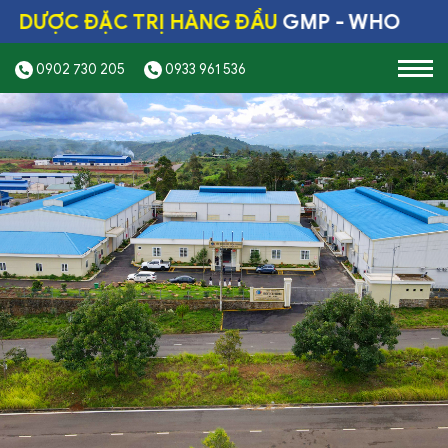
ƯỢC ĐẶC TRỊ HÀNG ĐẦU
GMP - WHO
0902 730 205
0933 961 536