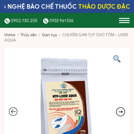
 NGHỆ BÀO CHẾ THUỐC
THẢO DƯỢC ĐẶC TR
0902 730 205
0933 961 536
Home
Thủy sản
Gan tụy
CHUYÊN GAN TỤY CHO TÔM – LIVER
/
/
/
AQUA