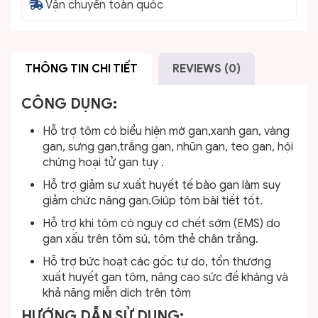
Vận chuyển toàn quốc
THÔNG TIN CHI TIẾT
REVIEWS (0)
CÔNG DỤNG:
Hỗ trợ tôm có biểu hiện mờ gan,xanh gan, vàng
gan, sưng gan,trắng gan, nhũn gan, teo gan, hội
chứng hoại tử gan tụy .
Hỗ trợ giảm sự xuất huyết tế bào gan làm suy
giảm chức năng gan.Giúp tôm bài tiết tốt.
Hỗ trợ khi tôm có nguy cơ chết sớm (EMS) do
gan xấu trên tôm sú, tôm thẻ chân trắng.
Hỗ trợ bức hoạt các gốc tự do, tổn thương
xuất huyết gan tôm, nâng cao sức đề kháng và
khả năng miễn dịch trên tôm
HƯỚNG DẪN SỬ DỤNG: