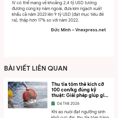
IV có thể mang về khoảng 2,4 tỷ USD tương
đương cùng kỳ năm ngoái, đưa kim ngạch xuất
khẩu cả năm 2023 lên 9 tỷ USD (đạt mục tiêu đề
ra), thấp hơn 17% so với năm 2022.
Đức Minh – Vnexpress.net
BÀI VIẾT LIÊN QUAN
Thu tỉa tôm thẻ kích cỡ
100 con/kg đúng kỹ
thuật: Giải pháp giúp gi...
04
Th8 2026
Khi ao nuôi đạt ngưỡng sinh
khối cực đại, thu tỉa tôm từng