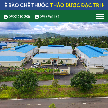
 BÀO CHẾ THUỐC
THẢO DƯỢC ĐẶC TRỊ HÀN
0902 730 205
0933 961 536