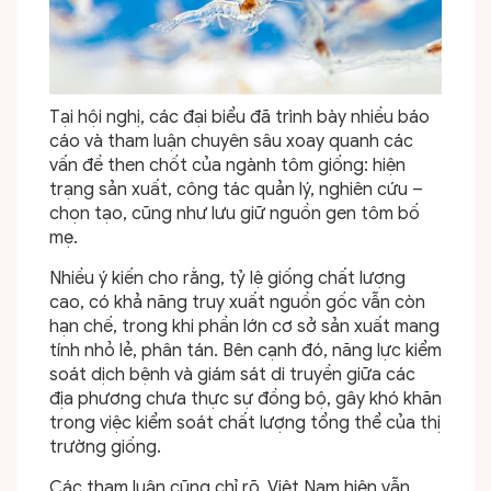
Tại hội nghị, các đại biểu đã trình bày nhiều báo
cáo và tham luận chuyên sâu xoay quanh các
vấn đề then chốt của ngành tôm giống: hiện
trạng sản xuất, công tác quản lý, nghiên cứu –
chọn tạo, cũng như lưu giữ nguồn gen tôm bố
mẹ.
Nhiều ý kiến cho rằng, tỷ lệ giống chất lượng
cao, có khả năng truy xuất nguồn gốc vẫn còn
hạn chế, trong khi phần lớn cơ sở sản xuất mang
tính nhỏ lẻ, phân tán. Bên cạnh đó, năng lực kiểm
soát dịch bệnh và giám sát di truyền giữa các
địa phương chưa thực sự đồng bộ, gây khó khăn
trong việc kiểm soát chất lượng tổng thể của thị
trường giống.
Các tham luận cũng chỉ rõ, Việt Nam hiện vẫn