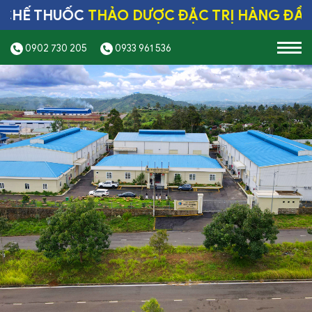
 THUỐC
THẢO DƯỢC ĐẶC TRỊ HÀNG ĐẦU
GMP
0902 730 205
0933 961 536