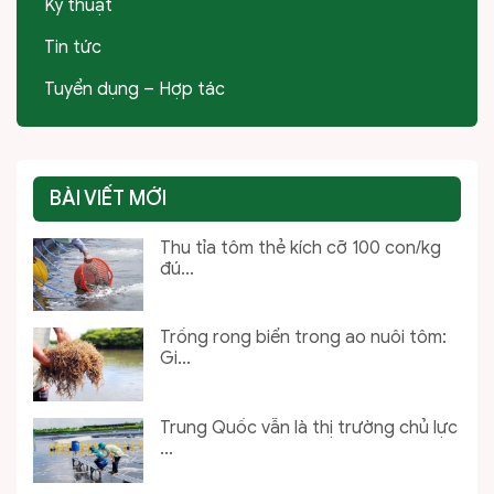
Kỹ thuật
Tin tức
Tuyển dụng – Hợp tác
BÀI VIẾT MỚI
Thu tỉa tôm thẻ kích cỡ 100 con/kg
đú...
Trồng rong biển trong ao nuôi tôm:
Gi...
Trung Quốc vẫn là thị trường chủ lực
...