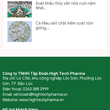
Xuất khẩu thủy sản nửa cuối năm:
Nhiề...
Cà Mau siết chặt kiểm soát tôm
giống,...
Công ty TNHH Tập Đoàn High Tech Pharma
Địa chỉ: Lô CN6, khu công nghiệp Lộc Sơn, Phường Lộc
Sơn, TP. Bảo Lộc
Điện thoại: 0263 388 3999
Email: wintowin@hightechpharma.vn
Website: www.hightechpharma.vn
Hỗ trợ khách hàng