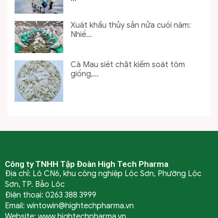
Xuất khẩu thủy sản nửa cuối năm:
Nhiề...
Cà Mau siết chặt kiểm soát tôm
giống,...
Công ty TNHH Tập Đoàn High Tech Pharma
Địa chỉ: Lô CN6, khu công nghiệp Lộc Sơn, Phường Lộc
Sơn, TP. Bảo Lộc
Điện thoại: 0263 388 3999
Email: wintowin@hightechpharma.vn
Website: www.hightechpharma.vn