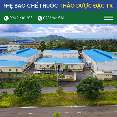
 BÀO CHẾ THUỐC
THẢO DƯỢC ĐẶC TRỊ HÀN
0902 730 205
0933 961 536