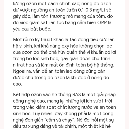
lượng ozon một cách chính xác; nồng độ ozon
dư vượt ngưỡng an toàn (trên 0.1-0.3 mg/L) sẽ
gây độc, làm tổn thương mô mang của tôm, do
đó việc giám sát liên tục bằng cảm biến ORP là
yêu cầu bắt buộc.
Một rủi ro kỹ thuật khác là tác động tiêu cực lên
hệ vi sinh, khi khả năng oxy hóa không chọn lọc
của ozon có thể phá hủy quần thể vi khuẩn có lợi
trong bộ lọc sinh học, gây gián đoạn chu trình
nitrat hóa và làm mất ổn định toàn bộ hệ thống.
Ngoài ra, vấn đề an toàn lao động cũng cần
được chú trọng do ozon là khí độc ở nồng độ
cao.
Kết hợp ozon vào hệ thống RAS là một giải pháp
công nghệ cao, mang lại những lợi ích vượt trội
trong việc kiểm soát chất lượng nước và an toàn
sinh học. Tuy nhiên, đây không phải là một công
nghệ đơn giản “cắm và chạy”. Nó đòi hỏi một sự
đầu tư xứng đáng về tài chính, một thiết kế hệ