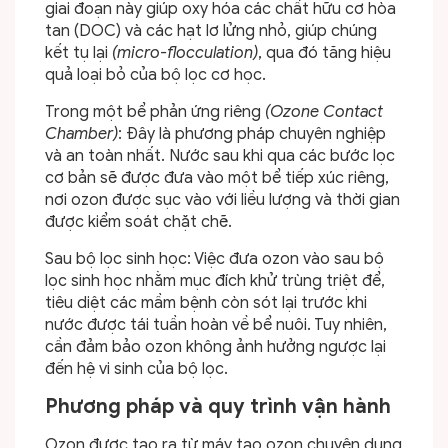
giai đoạn này giúp oxy hóa các chất hữu cơ hòa
tan (DOC) và các hạt lơ lửng nhỏ, giúp chúng
kết tụ lại
(micro-flocculation)
, qua đó tăng hiệu
quả loại bỏ của bộ lọc cơ học.
Trong một bể phản ứng riêng
(Ozone Contact
Chamber)
: Đây là phương pháp chuyên nghiệp
và an toàn nhất. Nước sau khi qua các bước lọc
cơ bản sẽ được đưa vào một bể tiếp xúc riêng,
nơi ozon được sục vào với liều lượng và thời gian
được kiểm soát chặt chẽ.
Sau bộ lọc sinh học: Việc đưa ozon vào sau bộ
lọc sinh học nhằm mục đích khử trùng triệt để,
tiêu diệt các mầm bệnh còn sót lại trước khi
nước được tái tuần hoàn về bể nuôi. Tuy nhiên,
cần đảm bảo ozon không ảnh hưởng ngược lại
đến hệ vi sinh của bộ lọc.
Phương pháp và quy trình vận hành
Ozon được tạo ra từ máy tạo ozon chuyên dụng