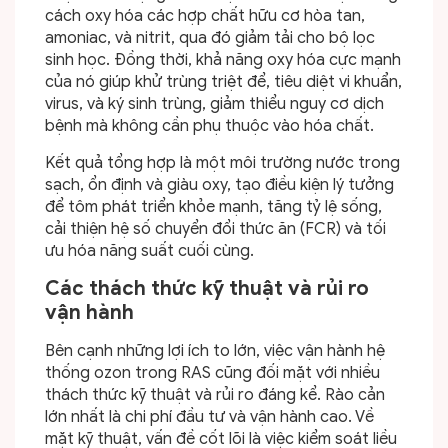
cách oxy hóa các hợp chất hữu cơ hòa tan,
amoniac, và nitrit, qua đó giảm tải cho bộ lọc
sinh học. Đồng thời, khả năng oxy hóa cực mạnh
của nó giúp khử trùng triệt để, tiêu diệt vi khuẩn,
virus, và ký sinh trùng, giảm thiểu nguy cơ dịch
bệnh mà không cần phụ thuộc vào hóa chất.
Kết quả tổng hợp là một môi trường nước trong
sạch, ổn định và giàu oxy, tạo điều kiện lý tưởng
để tôm phát triển khỏe mạnh, tăng tỷ lệ sống,
cải thiện hệ số chuyển đổi thức ăn (FCR) và tối
ưu hóa năng suất cuối cùng.
Các thách thức kỹ thuật và rủi ro
vận hành
Bên cạnh những lợi ích to lớn, việc vận hành hệ
thống ozon trong RAS cũng đối mặt với nhiều
thách thức kỹ thuật và rủi ro đáng kể. Rào cản
lớn nhất là chi phí đầu tư và vận hành cao. Về
mặt kỹ thuật, vấn đề cốt lõi là việc kiểm soát liều