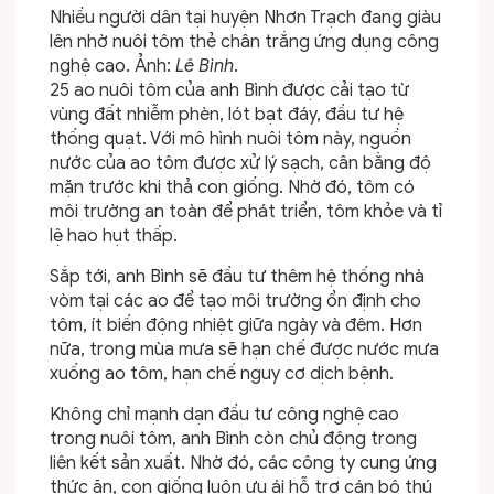
Nhiều người dân tại huyện Nhơn Trạch đang giàu
lên nhờ nuôi tôm thẻ chân trắng ứng dụng công
nghệ cao. Ảnh:
Lê Bình
.
25 ao nuôi tôm của anh Bình được cải tạo từ
vùng đất nhiễm phèn, lót bạt đáy, đầu tư hệ
thống quạt. Với mô hình nuôi tôm này, nguồn
nước của ao tôm được xử lý sạch, cân bằng độ
mặn trước khi thả con giống. Nhờ đó, tôm có
môi trường an toàn để phát triển, tôm khỏe và tỉ
lệ hao hụt thấp.
Sắp tới, anh Bình sẽ đầu tư thêm hệ thống nhà
vòm tại các ao để tạo môi trường ổn định cho
tôm, ít biến động nhiệt giữa ngày và đêm. Hơn
nữa, trong mùa mưa sẽ hạn chế được nước mưa
xuống ao tôm, hạn chế nguy cơ dịch bệnh.
Không chỉ mạnh dạn đầu tư công nghệ cao
trong nuôi tôm, anh Bình còn chủ động trong
liên kết sản xuất. Nhờ đó, các công ty cung ứng
thức ăn, con giống luôn ưu ái hỗ trợ cán bộ thú