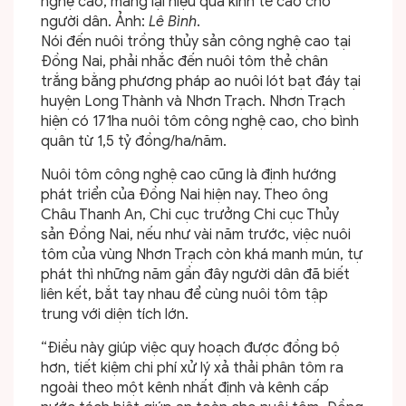
nghệ cao, mang lại hiệu quả kinh tế cao cho
người dân. Ảnh:
Lê Bình
.
Nói đến nuôi trồng thủy sản công nghệ cao tại
Đồng Nai, phải nhắc đến nuôi tôm thẻ chân
trắng bằng phương pháp ao nuôi lót bạt đáy tại
huyện Long Thành và Nhơn Trạch. Nhơn Trạch
hiện có 171ha nuôi tôm công nghệ cao, cho bình
quân từ 1,5 tỷ đồng/ha/năm.
Nuôi tôm công nghệ cao cũng là định hướng
phát triển của Đồng Nai hiện nay. Theo ông
Châu Thanh An, Chi cục trưởng Chi cục Thủy
sản Đồng Nai, nếu như vài năm trước, việc nuôi
tôm của vùng Nhơn Trạch còn khá manh mún, tự
phát thì những năm gần đây người dân đã biết
liên kết, bắt tay nhau để cùng nuôi tôm tập
trung với diện tích lớn.
“Điều này giúp việc quy hoạch được đồng bộ
hơn, tiết kiệm chi phí xử lý xả thải phân tôm ra
ngoài theo một kênh nhất định và kênh cấp