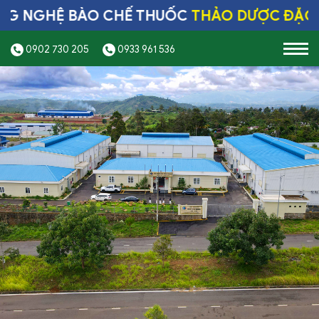
GHỆ BÀO CHẾ THUỐC
THẢO DƯỢC ĐẶC TRỊ 
0902 730 205
0933 961 536