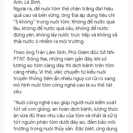
Ảnh:
Lê Bình
.
Ngoài ra, để nuôi tôm thẻ chân trắng đạt hiệu
quả cao và bền vững, ông Đại áp dụng tiêu chí
“5 không” trong nuôi tôm: Không để nước quá
lâu, không để nước quá sâu, không để nước
đứng yên, không lấy nước trực tiếp và không xả
thải nước ô nhiễm ra môi trường.
Theo ông Trần Lâm Sinh, Phó Giám đốc Sở NN-
PTNT Đồng Nai, những năm gần đây, khi số
lượng ao tôm càng dày thì dịch bệnh trên tôm
càng nhiều. Vì thế, việc chuyển từ kiểu nuôi
truyền thống tiềm ẩn nhiều nguy cơ rủi ro sang
mô hình nuôi tôm công nghệ cao là xu thế tất
yếu.
“Nuôi công nghệ cao giúp người nuôi kiểm soát
tốt về con giống, an toàn dịch bệnh, lượng thức
ăn vừa đủ theo nhu cầu của tôm và nhất là xử lý
tốt nguồn phân tôm dưới đáy ao, đảm bảo môi
trường trong nuôi thủy sản. Đặc biệt, ứng dụng