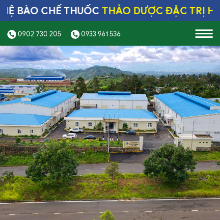
BÀO CHẾ THUỐC
THẢO DƯỢC ĐẶC TRỊ HÀNG
0902 730 205
0933 961 536